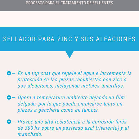
PROCESOS PARA EL TRATAMIENTO DE EFLUENTES
SELLADOR PARA ZINC Y SUS ALEACIONES
Es un top coat que repele el agua e incrementa la
protección en las piezas recubiertas con zinc o
sus aleaciones, incluyendo metales amarillos.
Opera a temperatura ambiente dejando un film
delgado, por lo que puede emplearse tanto en
piezas a ganchera como en tambor.
Provee una alta resistencia a la corrosión (más
de 300 hs sobre un pasivado azul trivalente) y al
manchado.